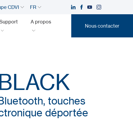
upe CDVI
FR
Support
A propos
Nous contacter
Nous contacter
BLACK
 Bluetooth, touches
ctronique déportée