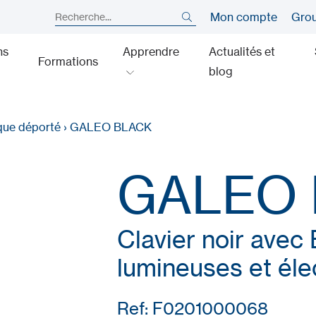
Mon compte
Gro
ns
Apprendre
Actualités et
Formations
blog
que déporté
›
GALEO BLACK
GALEO 
Clavier noir avec
lumineuses et éle
Ref: F0201000068