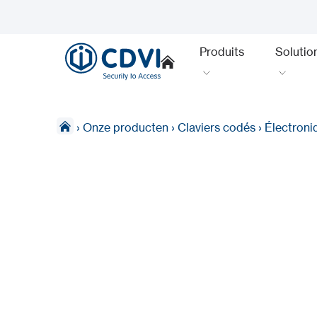
Produits
Solutio
›
Onze producten
›
Claviers codés
›
Électroni