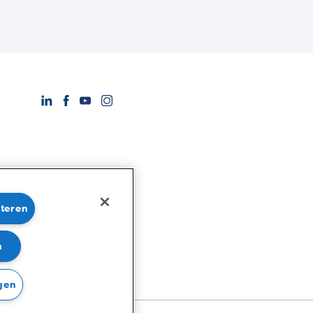
pteren
n
gen