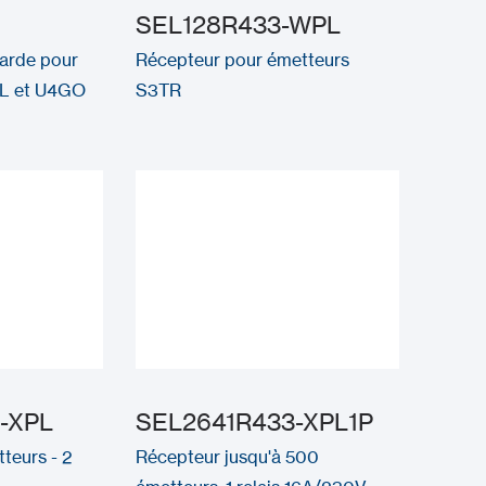
SEL128R433-WPL
arde pour
Récepteur pour émetteurs
PL et U4GO
S3TR
-XPL
SEL2641R433-XPL1P
teurs - 2
Récepteur jusqu'à 500