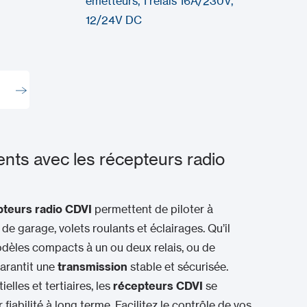
émetteurs, 1 relais 16A/230V,
12/24V DC
ents avec les récepteurs radio
pteurs radio
CDVI
permettent de piloter à
de garage, volets roulants et éclairages. Qu’il
les compacts à un ou deux relais, ou de
arantit une
transmission
stable et sécurisée.
elles et tertiaires, les
récepteurs CDVI
se
fiabilité à long terme. Facilitez le contrôle de vos