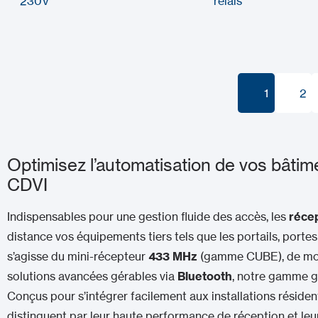
230V
relais
1
2
1
2
Optimisez l’automatisation de vos bâtim
CDVI
Indispensables pour une gestion fluide des accès, les
réce
distance vos équipements tiers tels que les portails, portes 
s’agisse du mini-récepteur
433 MHz
(gamme CUBE), de modè
solutions avancées gérables via
Bluetooth
, notre gamme g
Conçus pour s’intégrer facilement aux installations résidenti
distinguent par leur haute performance de réception et leur 