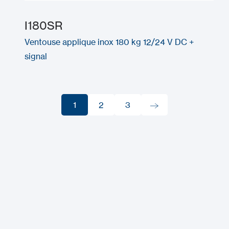
I180SR
Ventouse applique inox 180 kg 12/24 V DC +
signal
1
2
3
1
2
3