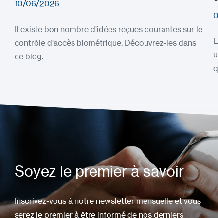
10/06/2026
0
Il existe bon nombre d'idées reçues courantes sur le
L
contrôle d'accès biométrique. Découvrez-les dans
u
ce blog.
q
Soyez le premier à savoir
Inscrivez-vous à notre newsletter mensuelle et vous
serez le premier à être informé de nos derniers