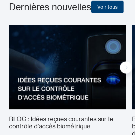
Dernières nouvelles
Voir tous
Voir tous
BLOG : Idées reçues courantes sur le
B
contrôle d'accès biométrique
b
d