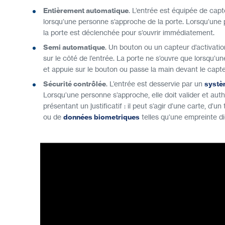
Entièrement automatique
. L’entrée est équipée de cap
lorsqu’une personne s’approche de la porte. Lorsqu’une
la porte est déclenchée pour s’ouvrir immédiatement.
Semi automatique
. Un bouton ou un capteur d’activation
sur le côté de l’entrée. La porte ne s’ouvre que lorsqu’
et appuie sur le bouton ou passe la main devant le capt
Sécurité contrôlée
. L’entrée est desservie par un
systè
Lorsqu’une personne s’approche, elle doit valider et auth
présentant un justificatif : il peut s’agir d’une carte, d’un
ou de
données biometriques
telles qu’une empreinte dig