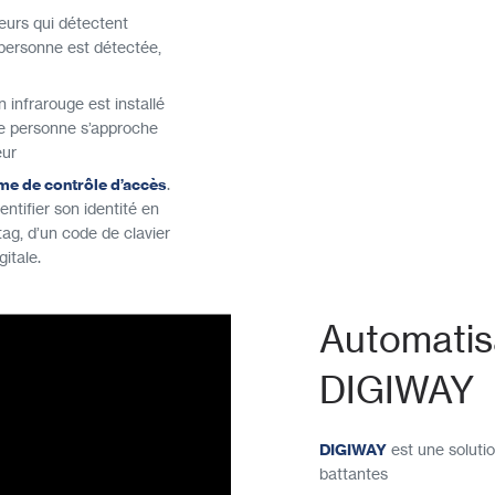
teurs qui détectent
 personne est détectée,
 infrarouge est installé
une personne s’approche
eur
me de contrôle d’accès
.
entifier son identité en
 tag, d’un code de clavier
itale.
Automatis
DIGIWAY
DIGIWAY
est une solutio
battantes