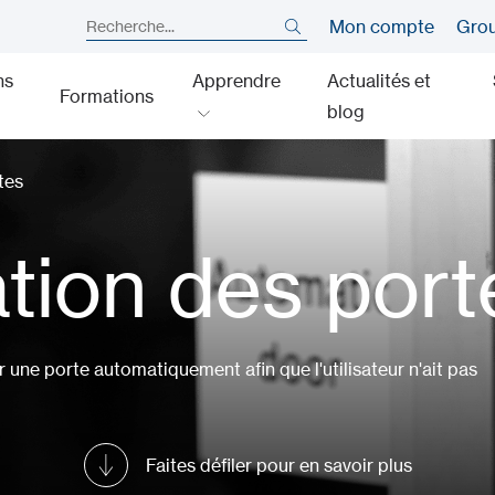
Mon compte
Gro
ns
Apprendre
Actualités et
Formations
blog
tes
tion des port
 une porte automatiquement afin que l'utilisateur n'ait pas
Faites défiler pour en savoir plus