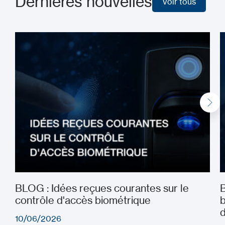
Dernières nouvelles
Voir tous
Voir tous
BLOG : Idées reçues courantes sur le
B
contrôle d'accès biométrique
b
d
10/06/2026