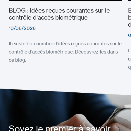
BLOG : Idées reçues courantes sur le
B
contrôle d'accès biométrique
b
d
10/06/2026
0
Il existe bon nombre d'idées reçues courantes sur le
L
contrôle d'accès biométrique. Découvrez-les dans
u
ce blog.
q
Soyez le premier à savoir