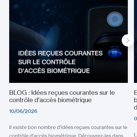
BLOG : Idées reçues courantes sur le
B
contrôle d'accès biométrique
b
d
10/06/2026
0
Il existe bon nombre d'idées reçues courantes sur le
L
contrôle d'accès biométrique. Découvrez-les dans