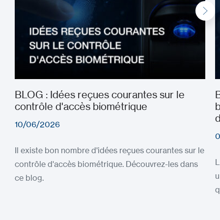
BLOG : Idées reçues courantes sur le
B
contrôle d'accès biométrique
b
d
10/06/2026
0
Il existe bon nombre d'idées reçues courantes sur le
L
contrôle d'accès biométrique. Découvrez-les dans
u
ce blog.
q