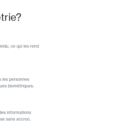
trie?
idu, ce qui les rend
s les personnes
ques biométriques.
des informations
asse sans accroc.