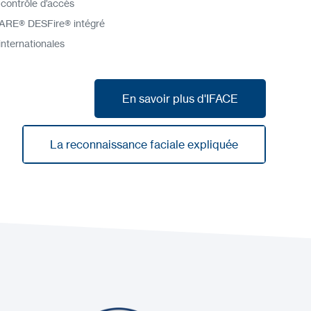
 contrôle d’accès
FARE® DESFire® intégré
internationales
En savoir plus d'IFACE
En savoir plus d'IFACE
La reconnaissance faciale expliquée
La reconnaissance faciale expliquée