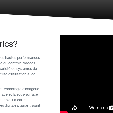
rics?
 les hautes performances
é du contrôle d’accès.
variété de systèmes de
lité d’utilisation avec
re technologie d’imagerie
rface et la sous-surface
 fiable. La carte
s digitales, garantissant