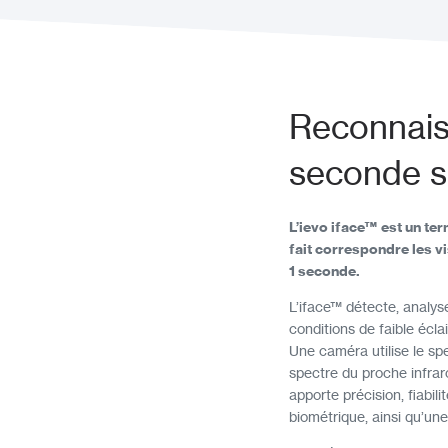
Reconnais
seconde s
L’ievo iface™ est un te
fait correspondre les 
1 seconde.
L’iface™ détecte, analys
conditions de faible écl
Une caméra utilise le spec
spectre du proche infraro
apporte précision, fiabil
biométrique, ainsi qu’un