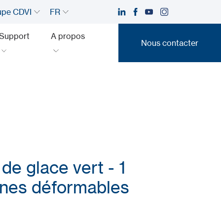
upe CDVI
FR
Support
A propos
Nous contacter
Nous contacter
 de glace vert - 1
nes déformables