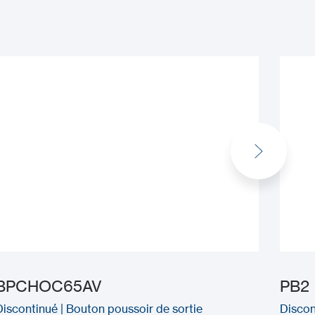
BPCHOC65AV
PB2
Discontinué | Bouton poussoir de sortie
Discon