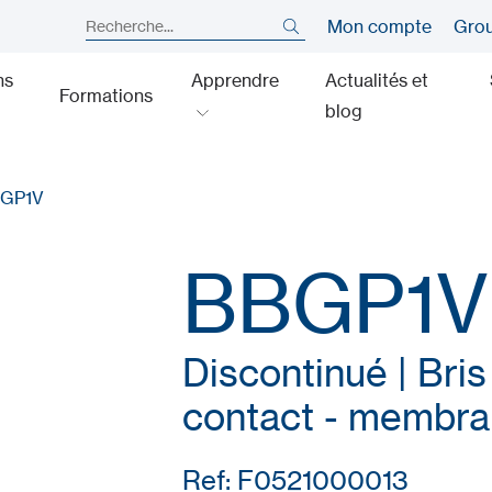
Mon compte
Gro
ns
Apprendre
Actualités et
Formations
blog
GP1V
BBGP1V
Discontinué | Bris
contact - membra
Ref: F0521000013