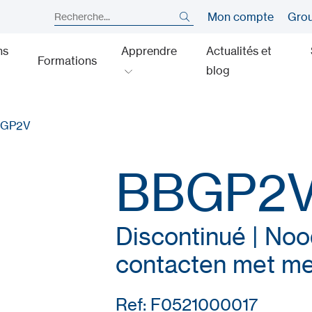
Mon compte
Gro
ns
Apprendre
Actualités et
Formations
blog
GP2V
BBGP2
Discontinué | Noo
contacten met m
Ref: F0521000017