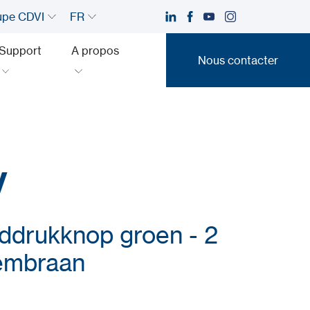
upe CDVI
FR
Support
A propos
Nous contacter
Nous contacter
V
ddrukknop groen - 2
embraan