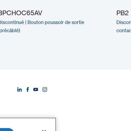
BPCHOC65AV
PB2
Discontinué | Bouton poussoir de sortie
Discon
(précâblé)
contac