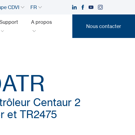
upe CDVI
FR
Support
A propos
Nous contacter
Nous contacter
0ATR
trôleur Centaur 2
er et TR2475