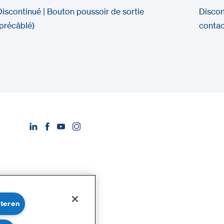
Discontinué | Bouton poussoir de sortie
Discon
(précâblé)
contac
pteren