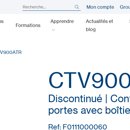
Mon compte
Gro
ns
Apprendre
Actualités et
Formations
blog
V900ATR
CTV90
Discontinué | Con
portes avec boîti
Ref: F0111000060