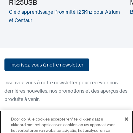
R125USB
Clé d'apprentissage Proximité 125Khz pour Atrium
B
et Centaur
Inscrivez-vous à notre newsletter
Inscrivez-vous à notre newsletter
Inscrivez-vous à notre newsletter pour recevoir nos
dernières nouvelles, nos promotions et des aperçus des
produits à venir.
Condititions d'utilisation
Door op “Alle cookies accepteren” te klikken gaat u
Politique de confidentialité
akkoord met het opslaan van cookies op uw apparaat voor
het verbeteren van websitenavigatie, het analyseren van