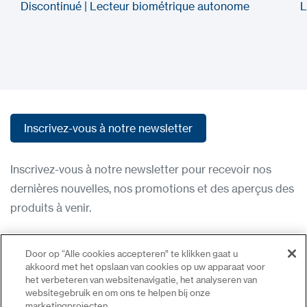
Discontinué | Lecteur biométrique autonome
L
Inscrivez-vous à notre newsletter
Inscrivez-vous à notre newsletter
Inscrivez-vous à notre newsletter pour recevoir nos
dernières nouvelles, nos promotions et des aperçus des
produits à venir.
Condititions d'utilisation
Door op “Alle cookies accepteren” te klikken gaat u
Politique de confidentialité
akkoord met het opslaan van cookies op uw apparaat voor
het verbeteren van websitenavigatie, het analyseren van
Nous contacter
websitegebruik en om ons te helpen bij onze
marketingprojecten.