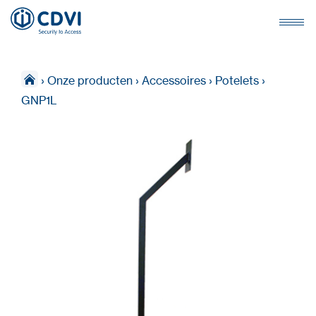
›
Onze producten
›
Accessoires
›
Potelets
›
GNP1L