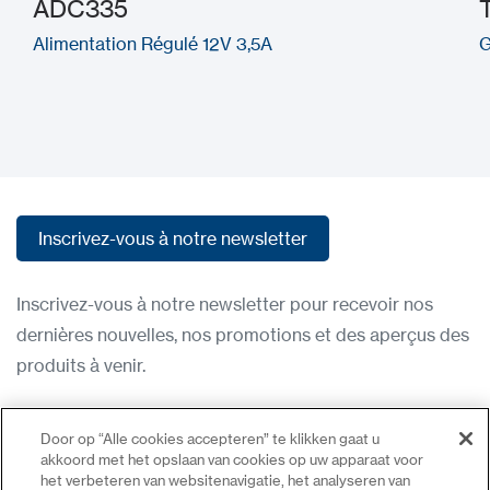
ADC335
Alimentation Régulé 12V 3,5A
G
Inscrivez-vous à notre newsletter
Inscrivez-vous à notre newsletter
Inscrivez-vous à notre newsletter pour recevoir nos
dernières nouvelles, nos promotions et des aperçus des
produits à venir.
Condititions d'utilisation
Door op “Alle cookies accepteren” te klikken gaat u
Politique de confidentialité
akkoord met het opslaan van cookies op uw apparaat voor
het verbeteren van websitenavigatie, het analyseren van