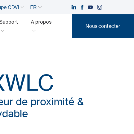
upe CDVI
FR
Support
A propos
Nous contacter
Nous contacter
XWLC
ur de proximité &
xydable