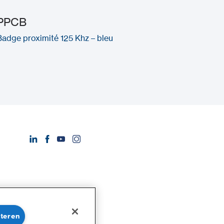
PPCB
Badge proximité 125 Khz – bleu
pteren