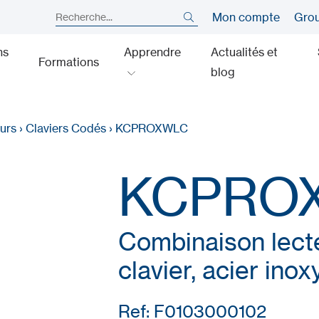
Mon compte
Gro
ns
Apprendre
Actualités et
Formations
blog
urs
›
Claviers Codés
›
KCPROXWLC
KCPRO
Combinaison lecte
clavier, acier ino
Ref: F0103000102