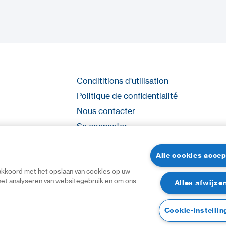
Condititions d'utilisation
Politique de confidentialité
Nous contacter
Se connecter
Plan du site
Alle cookies acce
 akkoord met het opslaan van cookies op uw
 het analyseren van websitegebruik en om ons
Alles afwijze
Cookie-instellin