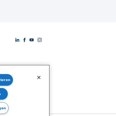
pteren
n
gen