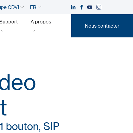
upe CDVI
FR
Support
A propos
Nous contacter
Nous contacter
ideo
t
1 bouton, SIP