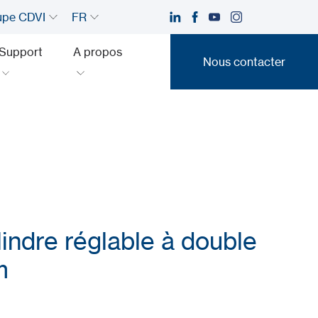
upe CDVI
FR
Support
A propos
Nous contacter
Nous contacter
lindre réglable à double
m