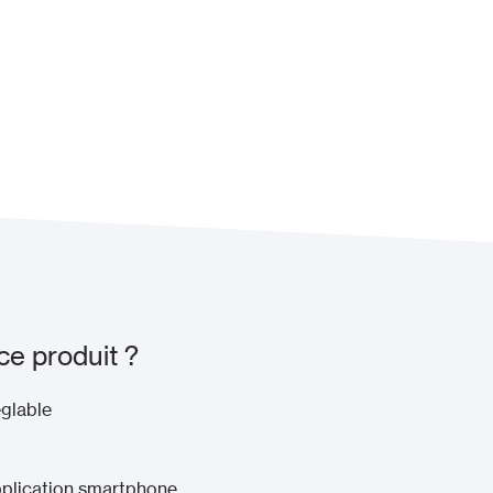
ce produit ?
glable
application smartphone