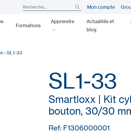
Mon compte
Gro
ns
Apprendre
Actualités et
Formations
blog
me
›
SL1-33
SL1-33
Smartloxx | Kit cy
bouton, 30/30 m
Ref: F1306000001