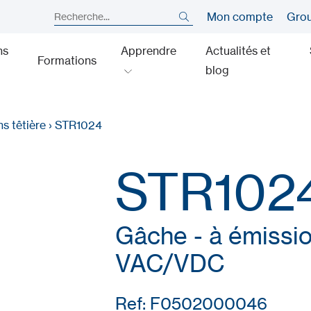
Mon compte
Gro
ns
Apprendre
Actualités et
Formations
blog
s têtière
›
STR1024
STR102
Gâche - à émissio
VAC/VDC
Ref: F0502000046