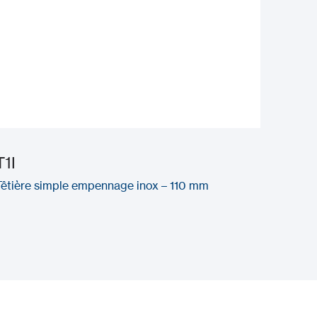
T1I
Têtière simple empennage inox – 110 mm