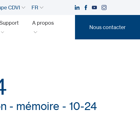
upe CDVI
FR
Support
A propos
Nous contacter
Nous contacter
4
n - mémoire - 10-24