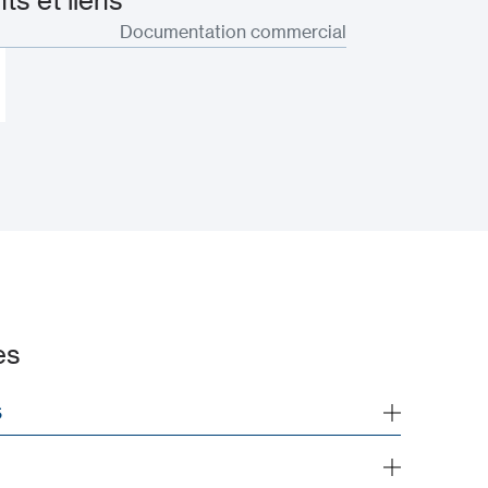
s et liens
Documentation commercial
es
S