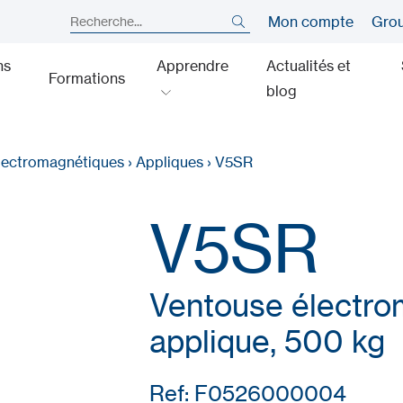
Mon compte
Gro
ns
Apprendre
Actualités et
Formations
blog
lectromagnétiques
›
Appliques
›
V5SR
V5SR
Ventouse électro
applique, 500 kg
Ref: F0526000004