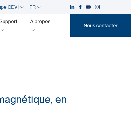
upe CDVI
FR
Support
A propos
Nous contacter
Nous contacter
magnétique, en