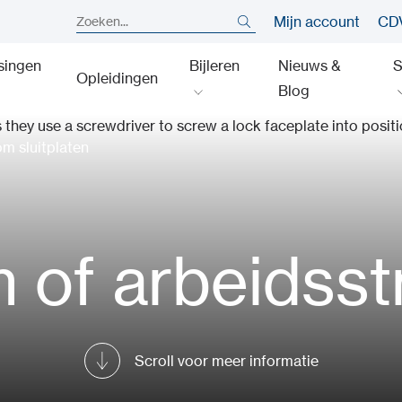
Mijn account
CDV
singen
Bijleren
Nieuws &
S
Opleidingen
Blog
m sluitplaten
 of arbeidss
Scroll voor meer informatie