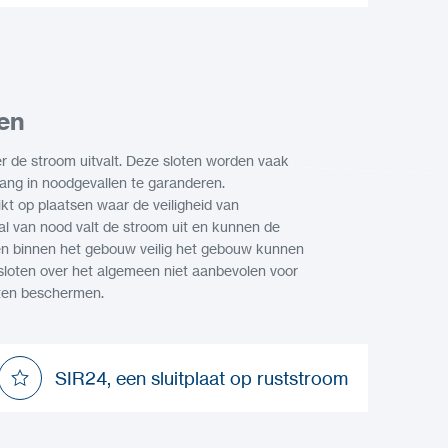
DTR1024, een sluitplaat op arbeidsstroom
ten
 de stroom uitvalt. Deze sloten worden vaak
gang in noodgevallen te garanderen.
t op plaatsen waar de veiligheid van
val van nood valt de stroom uit en kunnen de
en binnen het gebouw veilig het gebouw kunnen
loten over het algemeen niet aanbevolen voor
eten beschermen.
SIR24, een sluitplaat op ruststroom
SIR24, een sluitplaat op ruststroom