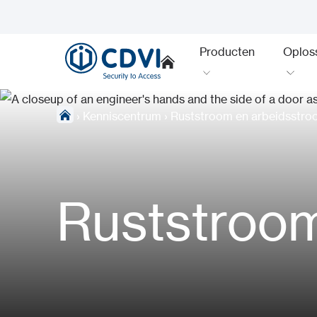
Producten
Oplos
›
Kenniscentrum
›
Ruststroom en arbeidsstroo
Ruststroom