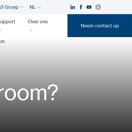
I Groep
NL
upport
Over ons
Neem contact op
Neem contact op
troom?