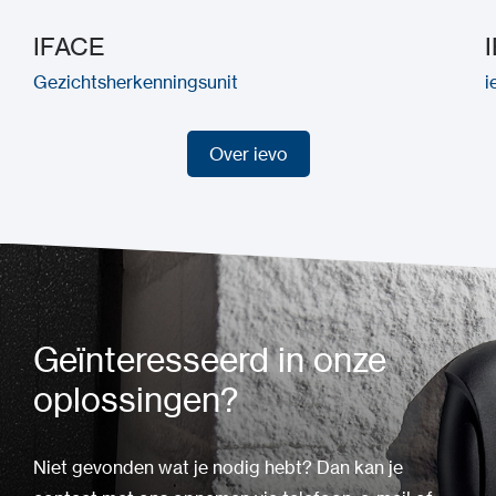
IFACE
Gezichtsherkenningsunit
i
Over ievo
Over ievo
Geïnteresseerd in onze
oplossingen?
Niet gevonden wat je nodig hebt? Dan kan je