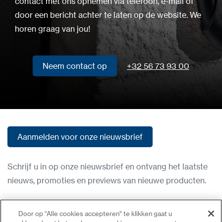
contact met ons opnemen via telefoon, e-mail of
door een bericht achter te laten op de website. We
horen graag van jou!
Neem contact op
+32 56 73 93 00
Neem contact op
Aanmelden voor onze nieuwsbrief
Aanmelden voor onze nieuwsbrief
Schrijf u in op onze nieuwsbrief en ontvang het laatste
nieuws, promoties en previews van nieuwe producten.
Gebruiksvoorwaarden
Door op “Alle cookies accepteren” te klikken gaat u