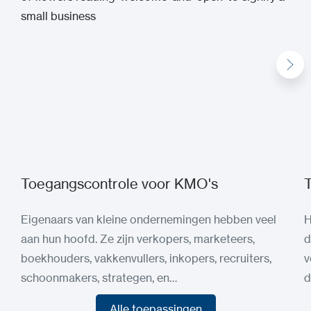
Toegangscontrole voor KMO's
T
Eigenaars van kleine ondernemingen hebben veel
H
aan hun hoofd. Ze zijn verkopers, marketeers,
d
boekhouders, vakkenvullers, inkopers, recruiters,
v
schoonmakers, strategen, en…
d
Alle toepassingen