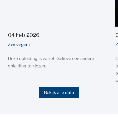
04 Feb 2026
Zwevegem
Deze opleiding is volzet. Gelieve een andere
O
opleiding te kiezen.
t
p
w
Bekijk alle data
Bekijk alle data