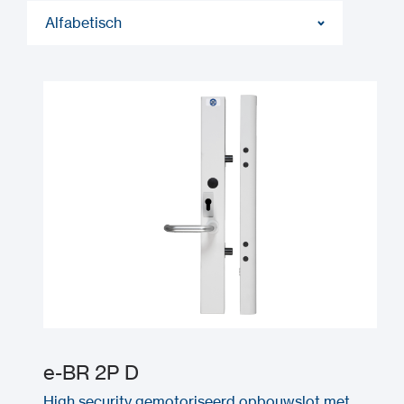
Alfabetisch
e-BR 2P D
High security gemotoriseerd opbouwslot met