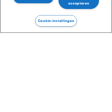
accepteren
Cookie-instellingen
Filter
Filter
Categorieën :
Online Toegangscontrole
Lezers & Kaarten
Biometrie
Intercom - ROBIN
Voertuigdetectie
Keypads