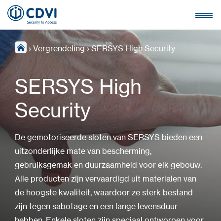
›
Vergrendeling
›
SERSYS High Security
SERSYS High
Security
De gemotoriseerde sloten van SERSYS bieden een
uitzonderlijke mate van bescherming,
gebruiksgemak en duurzaamheid voor elk gebouw.
Alle producten zijn vervaardigd uit materialen van
de hoogste kwaliteit, waardoor ze sterk bestand
zijn tegen sabotage en een lange levensduur
hebben. Enkele sloten zijn speciaal ontworpen voor