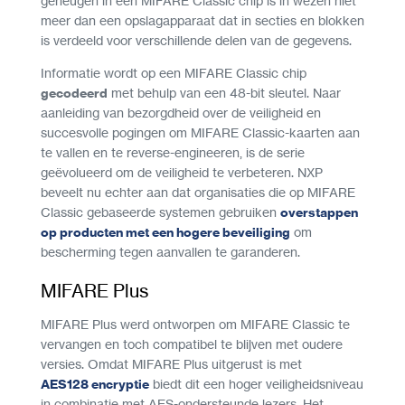
geheugen in een MIFARE Classic chip is in wezen niet
meer dan een opslagapparaat dat in secties en blokken
is verdeeld voor verschillende delen van de gegevens.
Informatie wordt op een MIFARE Classic chip
gecodeerd
met behulp van een 48-bit sleutel. Naar
aanleiding van bezorgdheid over de veiligheid en
succesvolle pogingen om MIFARE Classic-kaarten aan
te vallen en te reverse-engineeren, is de serie
geëvolueerd om de veiligheid te verbeteren. NXP
beveelt nu echter aan dat organisaties die op MIFARE
Classic gebaseerde systemen gebruiken
overstappen
op producten met een hogere beveiliging
om
bescherming tegen aanvallen te garanderen.
MIFARE Plus
MIFARE Plus werd ontworpen om MIFARE Classic te
vervangen en toch compatibel te blijven met oudere
versies. Omdat MIFARE Plus uitgerust is met
AES128 encryptie
biedt dit een hoger veiligheidsniveau
in combinatie met AES-ondersteunde lezers. Het