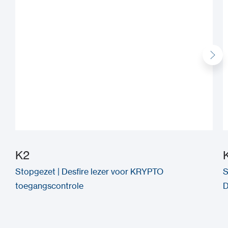
K2
Stopgezet | Desfire lezer voor KRYPTO
S
toegangscontrole
D