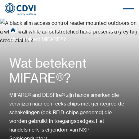
›
Kenniscentrum
›
Wat is toegangscontrole?
›
Wat betekent MIFARE®?
Wat betekent
MIFARE®?
MIFARE® and DESFire® zijn handelsmerken die
verwijzen naar een reeks chips met geïntegreerde
schakelingen (ook RFID-chips genoemd) die
worden gebruikt in toegangsbadges. Het
handelsmerk is eigendom van NXP
Semiconductors.