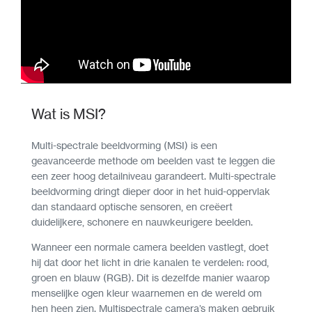
Wat is MSI?
Multi-spectrale beeldvorming (MSI) is een
geavanceerde methode om beelden vast te leggen die
een zeer hoog detailniveau garandeert. Multi-spectrale
beeldvorming dringt dieper door in het huid-oppervlak
dan standaard optische sensoren, en creëert
duidelijkere, schonere en nauwkeurigere beelden.
Wanneer een normale camera beelden vastlegt, doet
hij dat door het licht in drie kanalen te verdelen: rood,
groen en blauw (RGB). Dit is dezelfde manier waarop
menselijke ogen kleur waarnemen en de wereld om
hen heen zien. Multispectrale camera’s maken gebruik