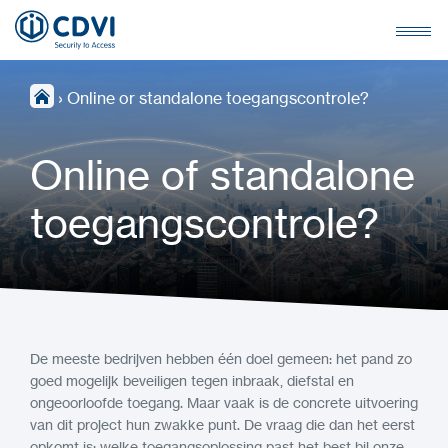
›
Online or standalone toegangscontrole?
Online of standalone
toegangscontrole?
De meeste bedrijven hebben één doel gemeen: het pand zo
goed mogelijk beveiligen tegen inbraak, diefstal en
ongeoorloofde toegang. Maar vaak is de concrete uitvoering
van dit project hun zwakke punt. De vraag die dan het eerst
opkomt is: welke toegangsoplossing past het best bij onze