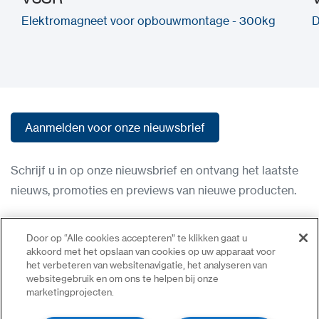
Elektromagneet voor opbouwmontage - 300kg
D
Aanmelden voor onze nieuwsbrief
Aanmelden voor onze nieuwsbrief
Schrijf u in op onze nieuwsbrief en ontvang het laatste
nieuws, promoties en previews van nieuwe producten.
Gebruiksvoorwaarden
Door op “Alle cookies accepteren” te klikken gaat u
Privacybeleid
akkoord met het opslaan van cookies op uw apparaat voor
het verbeteren van websitenavigatie, het analyseren van
Neem contact op
websitegebruik en om ons te helpen bij onze
marketingprojecten.
Inloggen
Sitemap