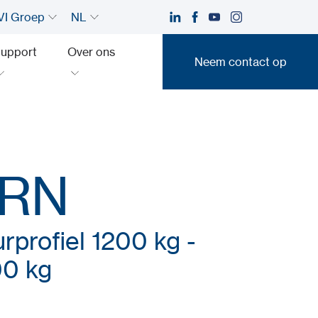
I Groep
NL
upport
Over ons
Neem contact op
Neem contact op
0RN
rprofiel 1200 kg -
00 kg