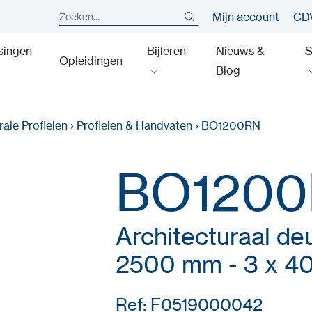
Mijn account
CDV
singen
Bijleren
Nieuws &
S
Opleidingen
Blog
rale Profielen
›
Profielen & Handvaten
›
BO1200RN
BO120
Architecturaal deu
2500 mm - 3 x 4
Ref: F0519000042