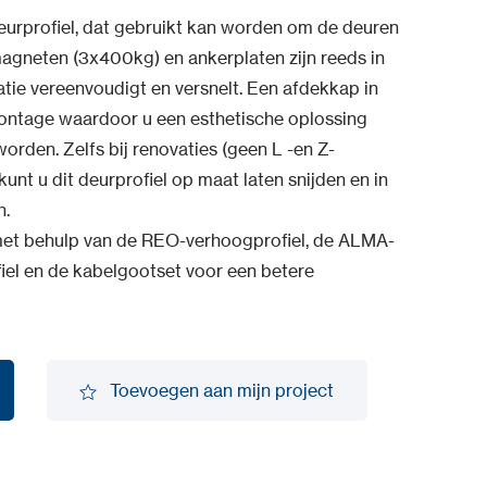
urprofiel, dat gebruikt kan worden om de deuren
agneten (3x400kg) en ankerplaten zijn reeds in
atie vereenvoudigt en versnelt. Een afdekkap in
montage waardoor u een esthetische oplossing
rden. Zelfs bij renovaties (geen L -en Z-
unt u dit deurprofiel op maat laten snijden en in
n.
et behulp van de REO-verhoogprofiel, de ALMA-
l en de kabelgootset voor een betere
Toevoegen aan mijn project
Toevoegen aan mijn project