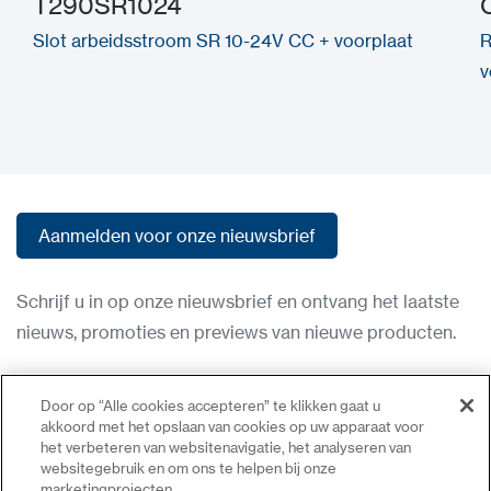
T290SR1024
Slot arbeidsstroom SR 10-24V CC + voorplaat
R
v
Aanmelden voor onze nieuwsbrief
Aanmelden voor onze nieuwsbrief
Schrijf u in op onze nieuwsbrief en ontvang het laatste
nieuws, promoties en previews van nieuwe producten.
Gebruiksvoorwaarden
Door op “Alle cookies accepteren” te klikken gaat u
Privacybeleid
akkoord met het opslaan van cookies op uw apparaat voor
het verbeteren van websitenavigatie, het analyseren van
Neem contact op
websitegebruik en om ons te helpen bij onze
marketingprojecten.