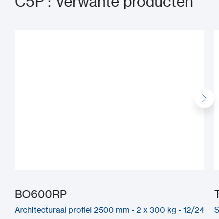
C5P : Verwante producten
BO600RP
Architecturaal profiel 2500 mm - 2 x 300 kg - 12/24
S