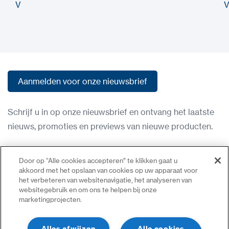
V
V
Aanmelden voor onze nieuwsbrief
Aanmelden voor onze nieuwsbrief
Schrijf u in op onze nieuwsbrief en ontvang het laatste
nieuws, promoties en previews van nieuwe producten.
Gebruiksvoorwaarden
Door op “Alle cookies accepteren” te klikken gaat u
Privacybeleid
akkoord met het opslaan van cookies op uw apparaat voor
het verbeteren van websitenavigatie, het analyseren van
Neem contact op
websitegebruik en om ons te helpen bij onze
marketingprojecten.
Inloggen
Sitemap
Alles afwijzen
Alle cookies