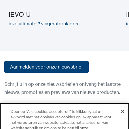
IEVO-U
ievo ultimate™ vingerafdruklezer
i
Aanmelden voor onze nieuwsbrief
Aanmelden voor onze nieuwsbrief
Schrijf u in op onze nieuwsbrief en ontvang het laatste
nieuws, promoties en previews van nieuwe producten.
Gebruiksvoorwaarden
Door op “Alle cookies accepteren” te klikken gaat u
Privacybeleid
akkoord met het opslaan van cookies op uw apparaat voor
het verbeteren van websitenavigatie, het analyseren van
Neem contact op
websitegebruik en om ons te helpen bij onze