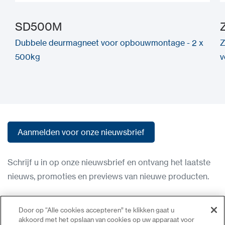
SD500M
Dubbele deurmagneet voor opbouwmontage - 2 x
Z
500kg
v
Aanmelden voor onze nieuwsbrief
Aanmelden voor onze nieuwsbrief
Schrijf u in op onze nieuwsbrief en ontvang het laatste
nieuws, promoties en previews van nieuwe producten.
Gebruiksvoorwaarden
Door op “Alle cookies accepteren” te klikken gaat u
Privacybeleid
akkoord met het opslaan van cookies op uw apparaat voor