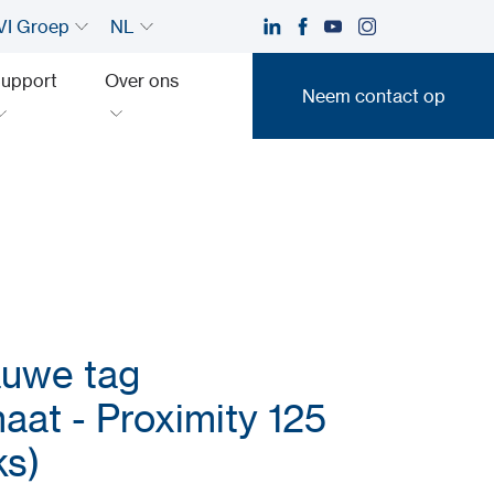
I Groep
NL
upport
Over ons
Neem contact op
Neem contact op
auwe tag
aat - Proximity 125
ks)