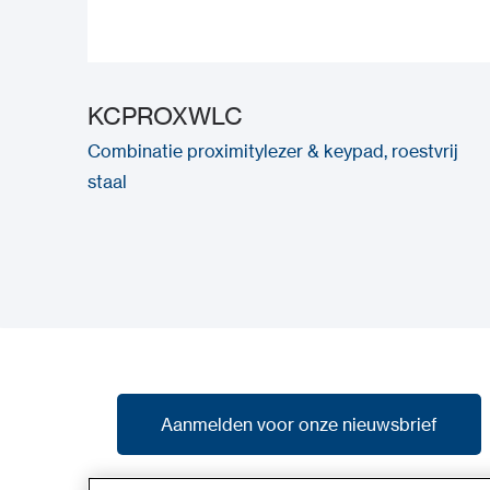
KCPROXWLC
Combinatie proximitylezer & keypad, roestvrij
staal
Aanmelden voor onze nieuwsbrief
Aanmelden voor onze nieuwsbrief