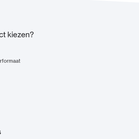
ct kiezen?
erformaat
s