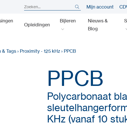
Mijn account
CDV
singen
Bijleren
Nieuws &
S
Opleidingen
Blog
n & Tags
›
Proximity - 125 kHz
›
PPCB
PPCB
Polycarbonaat bl
sleutelhangerform
KHz (vanaf 10 stu