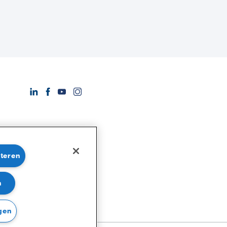
pteren
n
gen