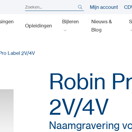
Mijn account
CDV
singen
Bijleren
Nieuws &
S
Opleidingen
Blog
Pro Label 2V/4V
Robin P
2V/4V
Naamgravering vo