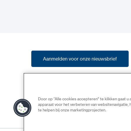
Aanmelden voor onze nieuwsbrief
Aanmelden voor onze nieuwsbrief
Schrijf u in op onze nieuwsbrief en ontvang
het laatste nieuws, promoties en previews
van nieuwe producten.
Door op “Alle cookies accepteren” te klikken gaat u
apparaat voor het verbeteren van websitenavigatie,
te helpen bij onze marketingprojecten.