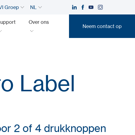
I Groep
NL
upport
Over ons
Neem contact op
Neem contact op
ro Label
or 2 of 4 drukknoppen