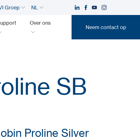
I Groep
NL
upport
Over ons
Neem contact op
Neem contact op
oline SB
bin Proline Silver