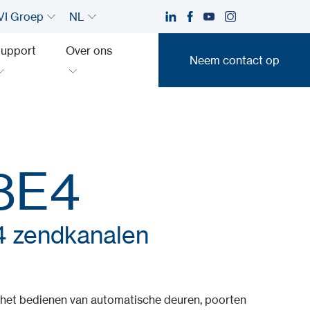
I Groep
NL
upport
Over ons
Neem contact op
Neem contact op
8E4
4 zendkanalen
 het bedienen van automatische deuren, poorten