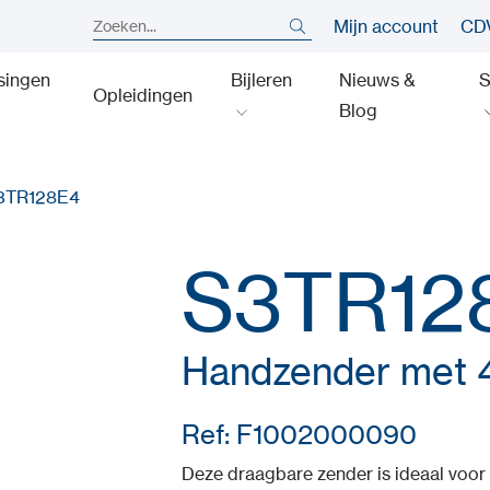
Mijn account
CDV
singen
Bijleren
Nieuws &
S
Opleidingen
Blog
3TR128E4
S3TR12
Handzender met 
Ref: F1002000090
Deze draagbare zender is ideaal voor