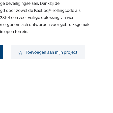
ge beveiligingseisen. Dankzij de
igd door zowel de KeeLoq®-rollingcode als
8E4 een zeer veilige oplossing via vier
der ergonomisch ontworpen voor gebruiksgemak
in open terrein.
Toevoegen aan mijn project
Toevoegen aan mijn project