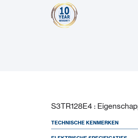
S3TR128E4 : Eigenscha
TECHNISCHE KENMERKEN
ELEKTRISCHE SPECIFICATIES