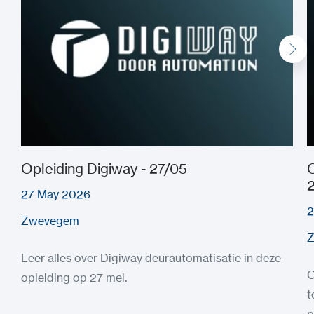
Opleiding Digiway - 27/05
2
27 May 2026
2
Zwevegem
Leer alles over Digiway deurautomatisatie in deze
O
opleiding op 27 mei.
t