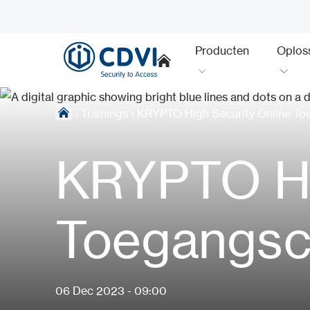
Producten
Oplos
›
Trainings
›
KRYPTO High Security Online To
KRYPTO Hi
Toegangsc
06 Dec 2023 - 09:00