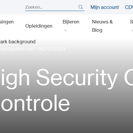
Mijn account
CDV
singen
Bijleren
Nieuws &
S
Opleidingen
Blog
egangscontrole – 06/12/2023
gh Security O
ontrole