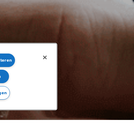
pteren
n
gen