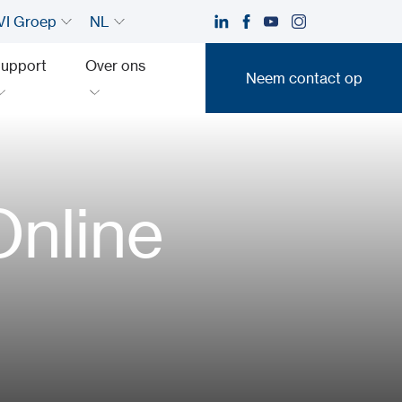
I Groep
NL
upport
Over ons
Neem contact op
Neem contact op
nline