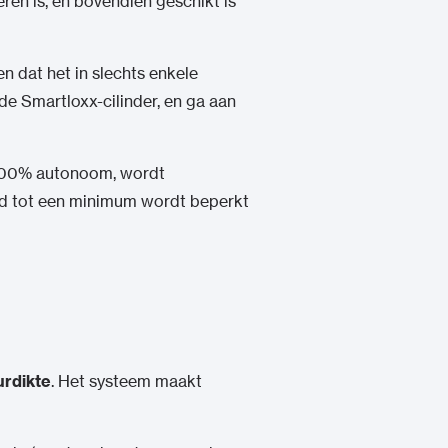
leren is, en bovendien geschikt is
 dat het in slechts enkele
e Smartloxx-cilinder, en ga aan
s 100% autonoom, wordt
ud tot een minimum wordt beperkt
urdikte
. Het systeem maakt