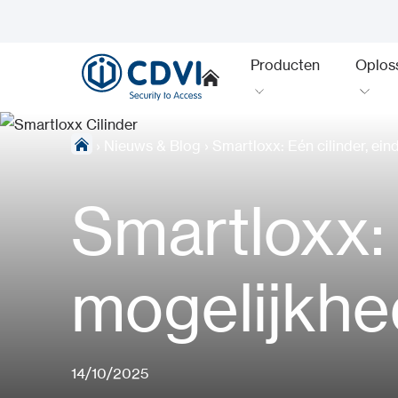
Producten
Oplos
›
Nieuws & Blog
›
Smartloxx: Eén cilinder, ei
Smartloxx: 
mogelijkh
14/10/2025