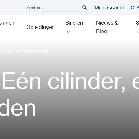
Mijn account
CDV
singen
Bijleren
Nieuws &
S
Opleidingen
Blog
ndeloze mogelijkheden
Eén cilinder,
eden