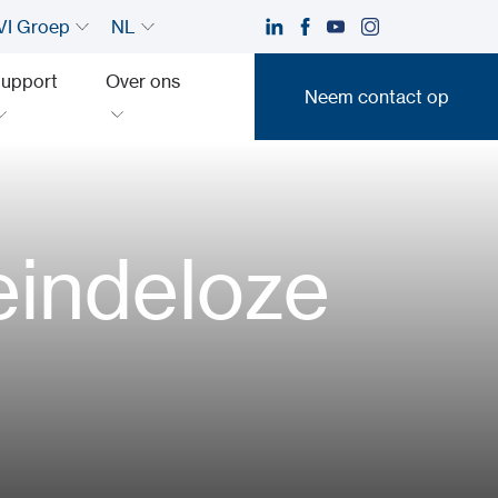
I Groep
NL
upport
Over ons
Neem contact op
Neem contact op
 eindeloze