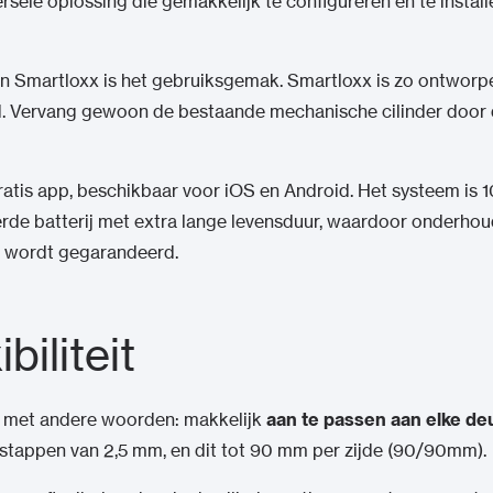
iversele oplossing die gemakkelijk te configureren en te instal
n Smartloxx is het gebruiksgemak. Smartloxx is zo ontworpen
. Vervang gewoon de bestaande mechanische cilinder door d
gratis app, beschikbaar voor iOS en Android. Het systeem i
rde batterij met extra lange levensduur, waardoor onderho
k wordt gegarandeerd.
biliteit
r, met andere woorden: makkelijk
aan te passen aan elke de
 stappen van 2,5 mm, en dit tot 90 mm per zijde (90/90mm).