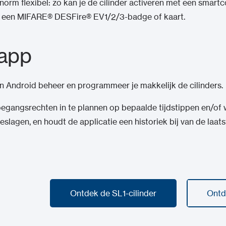
norm flexibel: zo kan je de cilinder activeren met een smar
f een MIFARE® DESFire® EV1/2/3-badge of kaart.
app
 Android beheer en programmeer je makkelijk de cilinders.
oegangsrechten in te plannen op bepaalde tijdstippen en/o
lagen, en houdt de applicatie een historiek bij van de laa
Ontdek de SL1-cilinder
Ontd
Ontdek de SL1-cilinder
Ontd