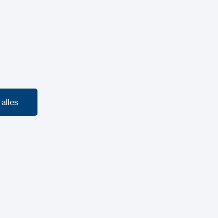
Hoe stel ik mi
 alles
 alles