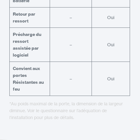
batterie
Retour par
–
Oui
ressort
Précharge du
ressort
–
Oui
assistée par
logiciel
Convient aux
portes
–
Oui
Résistantes au
feu
*Au poids maximal de la porte, la dimension de la largeur
diminue. Voir le questionnaire sur l’adéquation de
l’installation pour plus de détails.