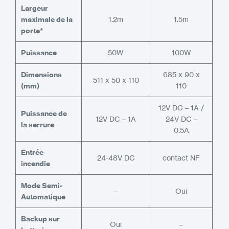
Largeur
maximale de la
1.2m
1.5m
porte*
Puissance
50W
100W
Dimensions
685 x 90 x
511 x 50 x 110
(mm)
110
12V DC – 1A /
Puissance de
12V DC – 1A
24V DC –
la serrure
0.5A
Entrée
24-48V DC
contact NF
incendie
Mode Semi-
–
Oui
Automatique
Backup sur
Oui
–