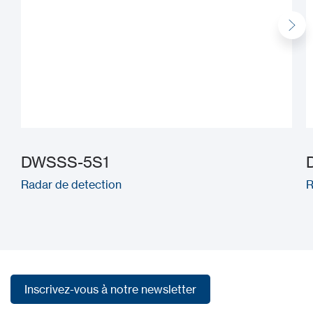
DWSSS-5S1
Radar de detection
R
Inscrivez-vous à notre newsletter