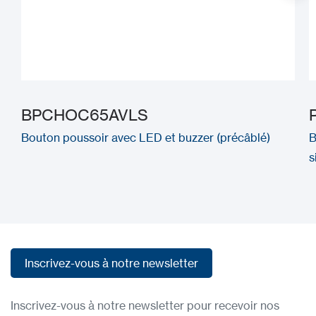
BPCHOC65AVLS
Bouton poussoir avec LED et buzzer (précâblé)
B
s
Inscrivez-vous à notre newsletter
Inscrivez-vous à notre newsletter
Inscrivez-vous à notre newsletter pour recevoir nos