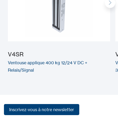
V4SR
Ventouse applique 400 kg 12/24 V DC +
V
Relais/Signal
3
Inscrivez-vous à notre newsletter