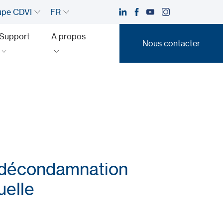
upe CDVI
FR
Support
A propos
Nous contacter
Nous contacter
 décondamnation
uelle