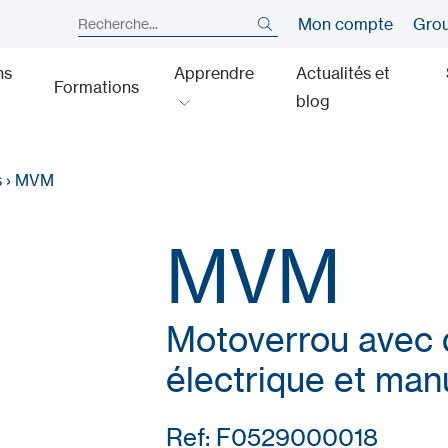
Mon compte
Gro
ns
Apprendre
Actualités et
Formations
blog
s
›
MVM
MVM
Motoverrou avec
électrique et man
Ref: F0529000018