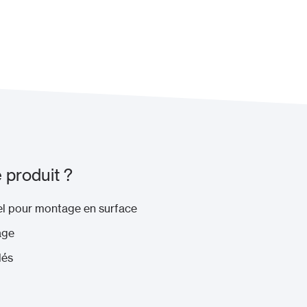
 produit ?
l pour montage en surface
age
lés