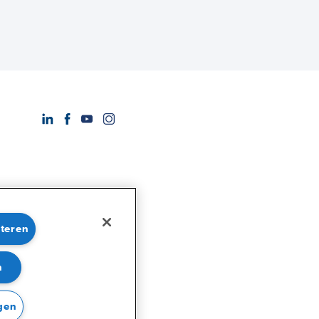
pteren
n
gen