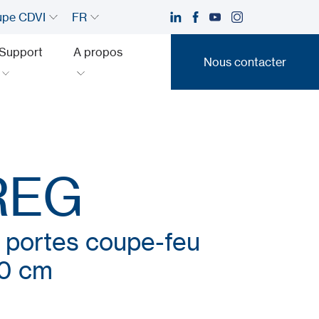
upe CDVI
FR
Support
A propos
Nous contacter
Nous contacter
REG
 portes coupe-feu
30 cm