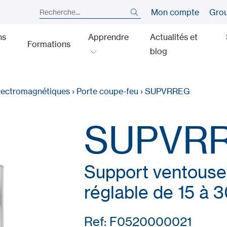
Mon compte
Gro
ns
Apprendre
Actualités et
Formations
blog
lectromagnétiques
›
Porte coupe-feu
›
SUPVRREG
SUPVR
Support ventouse
réglable de 15 à 
Ref: F0520000021