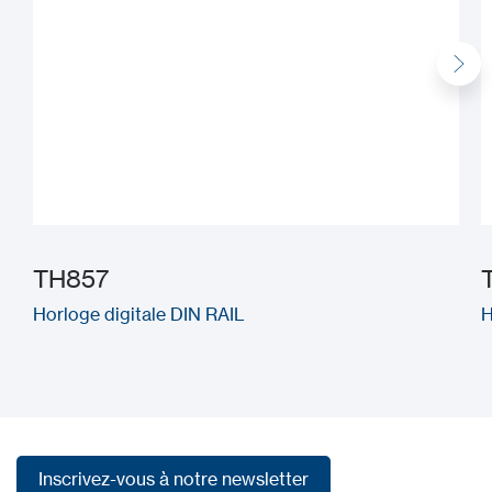
TH857
Horloge digitale DIN RAIL
H
Inscrivez-vous à notre newsletter