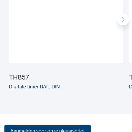
TH857
Digitale timer RAIL DIN
D
Aanmelden voor onze nieuwsbrief