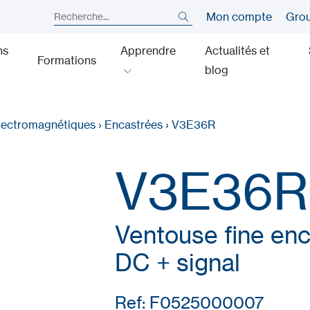
Mon compte
Gro
ns
Apprendre
Actualités et
Formations
blog
lectromagnétiques
›
Encastrées
›
V3E36R
V3E36R
Ventouse fine en
DC + signal
Ref: F0525000007