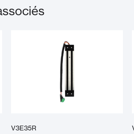
associés
V3E35R