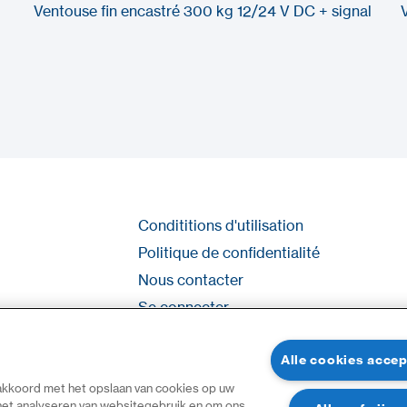
Ventouse fin encastré 300 kg 12/24 V DC + signal
Condititions d'utilisation
Politique de confidentialité
Nous contacter
Se connecter
Plan du site
Alle cookies acce
 akkoord met het opslaan van cookies op uw
 het analyseren van websitegebruik en om ons